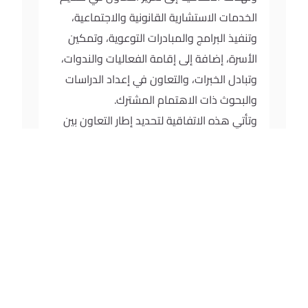
الخدمات الاستشارية القانونية والاجتماعية،
وتنفيذ البرامج والمبادرات التوعوية، وتمكين
الأسرة، إضافة إلى إقامة الفعاليات والندوات،
وتبادل الخبرات، والتعاون في إعداد الدراسات
والبحوث ذات الاهتمام المشترك.
وتأتي هذه الاتفاقية لتحديد إطار التعاون بين
الطرفين بما يسهم في خدمة الأسرة
والمجتمع، ودعم مستهدفات رؤية المملكة.
المراجع
جريدة لجزيرة -اتفاقية تعاون بين جمعية
مودّة التنموية ولجنة شؤون الأسرة في
محافظة الدرعية