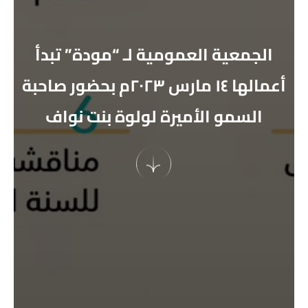
الجمعية العمومية لـ “مودة” تبدأ
أعمالها ١٤ مارس ٢٠٢٣م بحضور صاحبة
السمو الأميرة لولوة بنت نواف