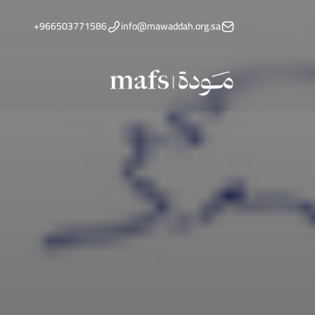
+966503771586
info@mawaddah.org.sa